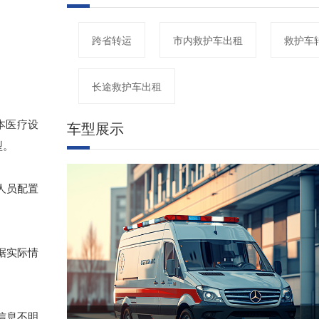
跨省转运
市内救护车出租
救护车
长途救护车出租
本医疗设
车型展示
型。
人员配置
据实际情
信息不明